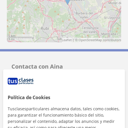
5 km
3 mi
Leaflet
| ©
OpenStreetMap
contributors
Contacta con Aina
Tarifa
25
€/h
1ª clase gratis
Política de Cookies
Tusclasesparticulares almacena datos, tales como cookies,
para garantizar el funcionamiento básico del sitio,
personalizar el contenido, adaptar los anuncios y medir
su eficacia, así como para ofrecerte una mejor