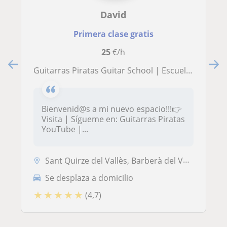
David
Primera clase gratis
25
€/h
Guitarras Piratas Guitar School | Escuela de Guitarristas
Bienvenid@s a mi nuevo espacio!!!👉
Visita | Sígueme en: Guitarras Piratas
YouTube |...
Sant Quirze del Vallès, Barberà del Vallès, Castellar del Vallès, Castellbisbal, Cerdanyola-Bellaterra, Rubí, Sabadell, Terrassa, Ullastrell
Se desplaza a domicilio
★
★
★
★
★
(4,7)