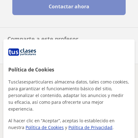
Contactar ahora
Comparte a este profesor
Política de Cookies
¿Hay algún error en este perfil?
Cuéntanos
Tusclasesparticulares almacena datos, tales como cookies,
para garantizar el funcionamiento básico del sitio,
Tus clases particulares
Primaria
Barcelona
personalizar el contenido, adaptar los anuncios y medir
Sant Cebrià de Vallalta
su eficacia, así como para ofrecerte una mejor
profesora imparte clases de repaso a niñosas de primaria
experiencia.
Otros profesores de Primaria en Sant
Al hacer clic en “Aceptar”, aceptas lo establecido en
Cebrià de Vallalta que pueden
nuestra
Política de Cookies
y
Política de Privacidad
.
interesarte