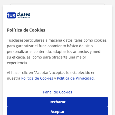
Política de Cookies
Tusclasesparticulares almacena datos, tales como cookies,
para garantizar el funcionamiento básico del sitio,
personalizar el contenido, adaptar los anuncios y medir
su eficacia, así como para ofrecerte una mejor
experiencia.
Al hacer clic, aceptas nuestro
aviso legal
y de
privacidad
Al hacer clic en “Aceptar”, aceptas lo establecido en
nuestra
Política de Cookies
y
Política de Privacidad
.
Contactar ahora
Panel de Cookies
Rechazar
Comparte a este profesor
Aceptar