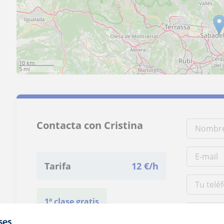
10 km
5 mi
Contacta con Cristina
Tarifa
12
€/h
1ª clase gratis