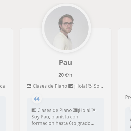
Pau
20
€/h
ica
🎹 Clases de Piano 🎹 ¡Hola! 👋 Soy Pau, pianista con formación hasta 6to grado profesional en el Conservatorio Municipal de Música de Sabadell. 🎓 Especializado en piano con ganas de dar clases de música: piano & solfeo
P
🎹 Clases de Piano 🎹¡Hola! 👋
Soy Pau, pianista con
formación hasta 6to grado
profe...