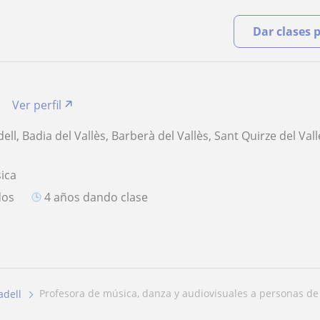
Dar clases 
Ver perfil
ell, Badia del Vallès, Barberà del Vallès, Sant Quirze del Val
ica
dos
4 años dando clase
profesora de música, danza y audiovisuales a personas de 
adell