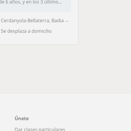
de 6 años, y en los 3 último...
Cerdanyola-Bellaterra, Badia del Vallès, Montcada I Reixac, Ripollet, ...
Se desplaza a domicilio
Únete
Dar clases particulares