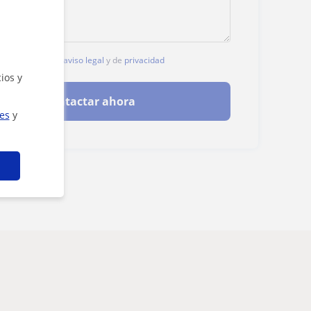
, aceptas nuestro
aviso legal
y de
privacidad
ios y
Contactar ahora
ies
y