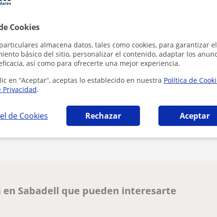
 de Cookies
Al hacer clic
particulares almacena datos, tales como cookies, para garantizar el
ento básico del sitio, personalizar el contenido, adaptar los anunc
eficacia, así como para ofrecerte una mejor experiencia.
lic en “Aceptar”, aceptas lo establecido en nuestra
Política de Cook
e Privacidad
.
el de Cookies
Rechazar
Aceptar
¿Hay algún error en este perfil?
Cuéntanos
 en Sabadell que pueden interesarte