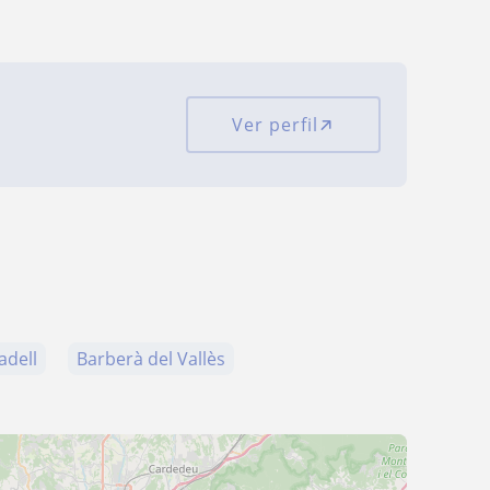
Ver perfil
adell
Barberà del Vallès