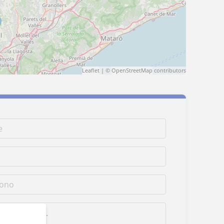
Leaflet
| ©
OpenStreetMap
contributors