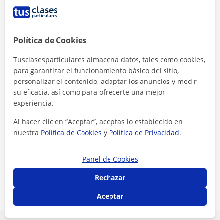
Política de Cookies
Tusclasesparticulares almacena datos, tales como cookies,
para garantizar el funcionamiento básico del sitio,
personalizar el contenido, adaptar los anuncios y medir
Al hacer clic, aceptas nuestro
aviso legal
y de
privacidad
su eficacia, así como para ofrecerte una mejor
experiencia.
Contactar ahora
Al hacer clic en “Aceptar”, aceptas lo establecido en
nuestra
Política de Cookies
y
Política de Privacidad
.
Panel de Cookies
Comparte a este profesor
Rechazar
Aceptar