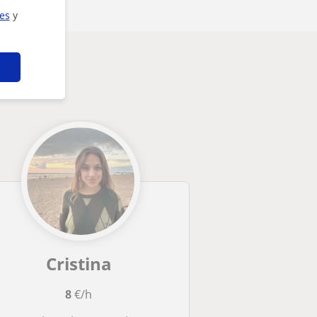
ies
y
Cristina
8
€/h