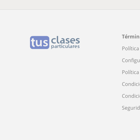
Términ
Polític
Configu
Polític
Condici
Condic
Seguri