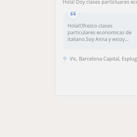
Hola! Doy clases particluares economicas de italiano! Escribeme para màs in
Hola!Ofrezco clases
particulares economicas de
italiano.Soy Anna y estoy
graduada en...
Vic, Barcelona Capital, Esplugues de Llobregat, Hospitalet de Llobrega..