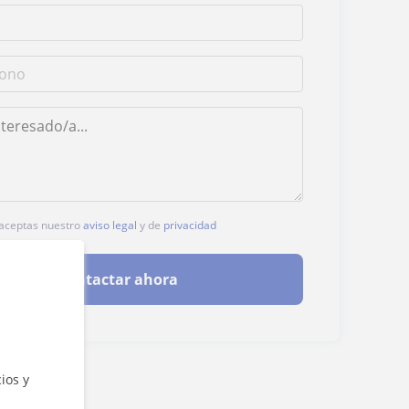
, aceptas nuestro
aviso legal
y de
privacidad
Contactar ahora
ios y