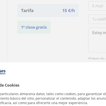
Tarifa
15
€/h
1ª clase gratis
Al hacer clic
 de Cookies
particulares almacena datos, tales como cookies, para garantizar el
¿Hay algún error en este perfil?
Cuéntanos
ento básico del sitio, personalizar el contenido, adaptar los anunc
eficacia, así como para ofrecerte una mejor experiencia.