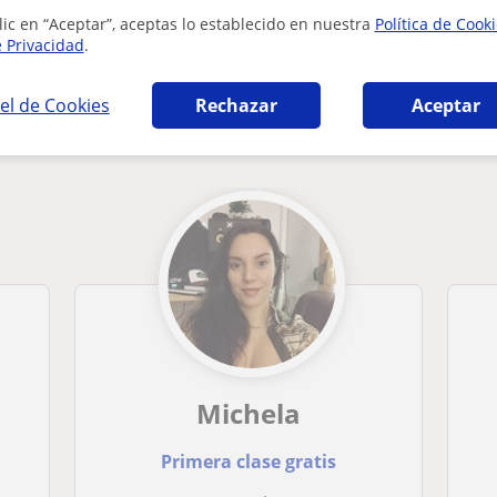
lic en “Aceptar”, aceptas lo establecido en nuestra
Política de Cook
e Privacidad
.
el de Cookies
Rechazar
Aceptar
no en Barcelona que pueden interesarte
Michela
Primera clase gratis