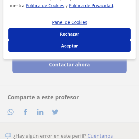
nuestra
Política de Cookies
y
Política de Privacidad
.
Panel de Cookies
Rechazar
Aceptar
Al hacer clic, aceptas nuestro
aviso legal
y de
privacidad
Contactar ahora
Comparte a este profesor
¿Hay algún error en este perfil?
Cuéntanos