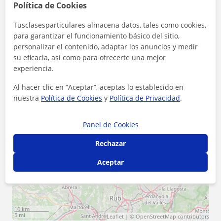
Política de Cookies
Zona de Lorena
Tusclasesparticulares almacena datos, tales como cookies,
Localidades a las que se desplaza para dar clase
para garantizar el funcionamiento básico del sitio,
personalizar el contenido, adaptar los anuncios y medir
Sant Cugat del Vallès
Matadepera
su eficacia, así como para ofrecerte una mejor
experiencia.
Terrassa
Viladecavalls
Al hacer clic en “Aceptar”, aceptas lo establecido en
Barberà del Vallès
Badia del Vallès
nuestra
Política de Cookies
y
Política de Privacidad
.
Cerdanyola del Vallès
Rubí
Sabadell
Panel de Cookies
+
−
Rechazar
Aceptar
10 km
5 mi
Leaflet
| ©
OpenStreetMap
contributors