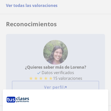
a chiarire qualsiasi tipo di dubbio. Ho trovato le
Ver todas las valoraciones
sue lezioni estremamente utili per sbloccare il
mio livello di competenza linguistica, ma anche
molto stimolanti e interessanti. Non mi sono mai
annoiato, e ho anche imparato molte cose nuove
Reconocimientos
sulle culture di diversi paesi. La raccomando
assolutamente!
¿Quieres saber más de Lorena?
Datos verificados
★
★
★
★
★
15 valoraciones
Ver perfil