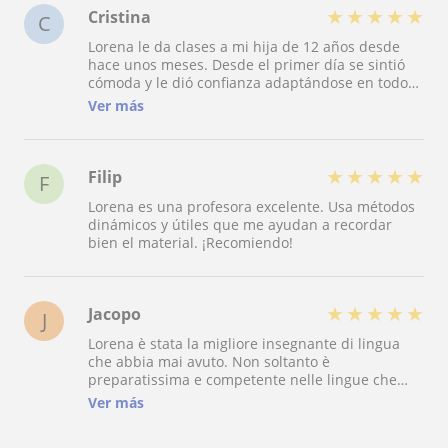
★
★
★
★
★
Cristina
C
Lorena le da clases a mi hija de 12 años desde
hace unos meses. Desde el primer día se sintió
cómoda y le dió confianza adaptándose en todo
momento a sus necesidades. Lorena es paciente,
Ver más
explica con claridad y hace que las clases sean
amenas. La experiencia está siendo muy positiva.
★
★
★
★
★
Filip
F
Lorena es una profesora excelente. Usa métodos
dinámicos y útiles que me ayudan a recordar
bien el material. ¡Recomiendo!
★
★
★
★
★
Jacopo
J
Lorena è stata la migliore insegnante di lingua
che abbia mai avuto. Non soltanto è
preparatissima e competente nelle lingue che
insegna, ma è anche particolarmente competente
Ver más
nella didattica, oltre ad essere molto simpatica,
paziente, energica ed estremamente disponibile