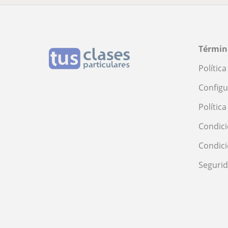
Términ
Polític
Configu
Polític
Condici
Condic
Seguri