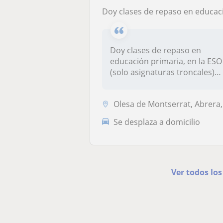
Doy clases de repaso en educación primaria, en la ESO (solo asignaturas troncales) y en Bachillerato (asignaturas troncales y en la modalidad artística escénic
Doy clases de repaso en
educación primaria, en la ESO
(solo asignaturas troncales)
y...
Olesa de Montserrat, Abrera, Esparreguer
Se desplaza a domicilio
Ver todos lo