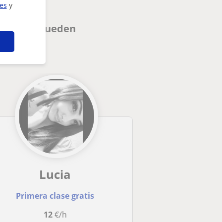
ies
y
rrat que pueden
Lucia
Primera clase gratis
12
€/h