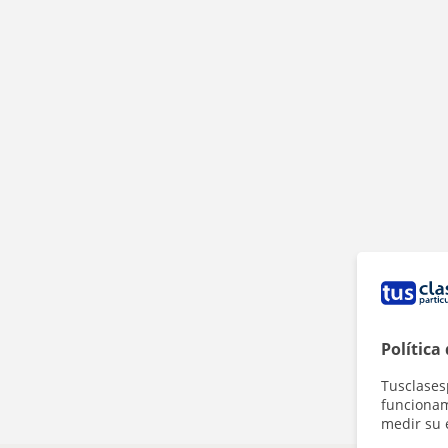
Política
Tusclases
funcionami
medir su 