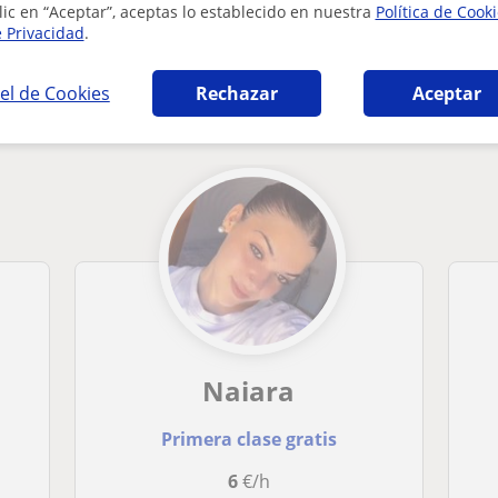
lic en “Aceptar”, aceptas lo establecido en nuestra
Política de Cook
e Privacidad
.
 Castellana y Literatura en Olesa de Montse
el de Cookies
Rechazar
Aceptar
Naiara
Primera clase gratis
6
€/h