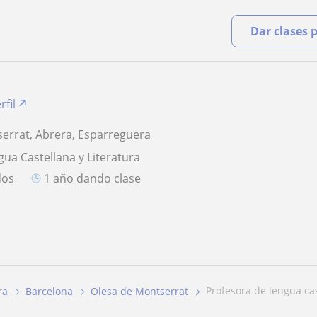
Dar clases 
rfil
errat, Abrera, Esparreguera
gua Castellana y Literatura
dos
1 año dando clase
profesora de lengua cas
ra
Barcelona
Olesa de Montserrat