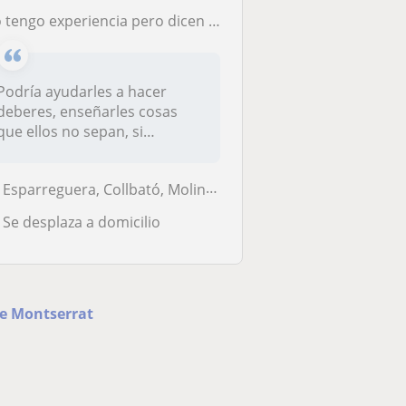
 tengo experiencia pero dicen que nunca es tarde para aprender. Tengo la ESO.
Podría ayudarles a hacer
deberes, enseñarles cosas
que ellos no sepan, si
necesitan...
Esparreguera, Collbató, Molins de Rei, Abrera, Olesa de Montserrat, Sa...
Se desplaza a domicilio
de Montserrat