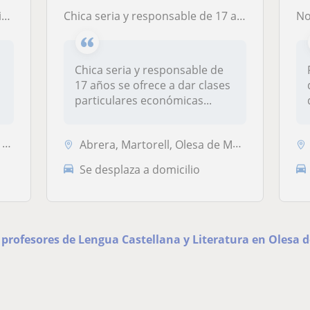
a)
Chica seria y responsable de 17 años se ofrece a dar clases particulares económicas de lengua catalana, castellana y gestión de empresa (contabilidad, RRHH...)
No
Chica seria y responsable de
17 años se ofrece a dar clases
particulares económicas...
a
Abrera, Martorell, Olesa de Montserrat, Sant Esteve Sesrovires
Se desplaza a domicilio
s profesores de Lengua Castellana y Literatura en Olesa 