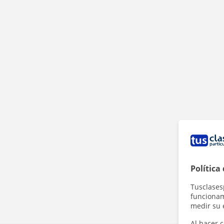
Política
Tusclases
funcionami
medir su 
Al hacer c