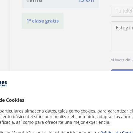
1ª clase gratis
Al hacer clic
 de Cookies
¿Hay algún error en este perfil?
Cuéntanos
particulares almacena datos, tales como cookies, para garantizar el
ento básico del sitio, personalizar el contenido, adaptar los anunc
eficacia, así como para ofrecerte una mejor experiencia.
lic en “Aceptar”, aceptas lo establecido en nuestra
Política de Cook