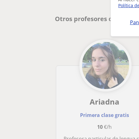
Política d
Otros profesores de Lengua
Pan
Ariadna
Primera clase gratis
10
€/h
Profesora particular de lengua catalan