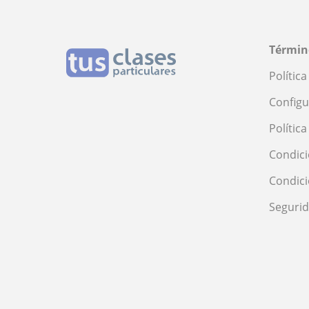
Términ
Polític
Configu
Polític
Condici
Condic
Seguri