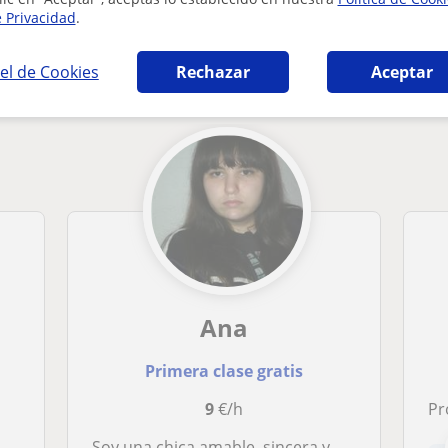
e Privacidad
.
 catalana y literatura en Barcelona que pued
el de Cookies
Rechazar
Aceptar
Ana
Primera clase gratis
9
€/h
Profes
a
Soy una chica amable, sincera y empatica; mis clases, irán más destinadas para niños y niñas de primaria e infantil, todo y qué también puedo adaptarme con aquellos que estén en la ESO