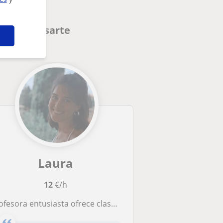
en interesarte
Laura
12
€/h
ora entusiasta ofrece clases de lengua y literatura catalana y castellana, cine y audiovisuales, inglés y refuerzo de cualquier asignatura