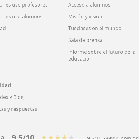
ones uso profesores
Acceso a alumnos
iones uso alumnos
Misión y visión
dad
Tusclases en el mundo
Sala de prensa
Informe sobre el futuro de la
educación
idad
des y Blog
as y respuestas
ca
9,5/10
★★★★★
9,5/10
789800
opinion