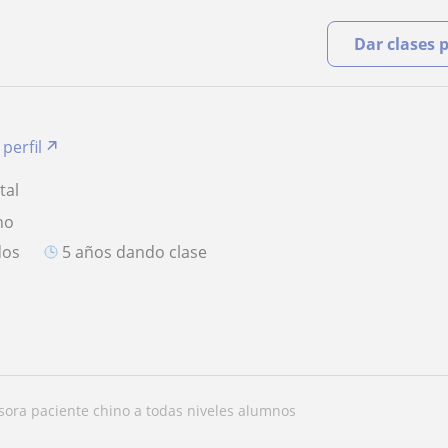
Dar clases 
 perfil
tal
no
dos
5 años dando clase
esora paciente chino a todas niveles alumnos