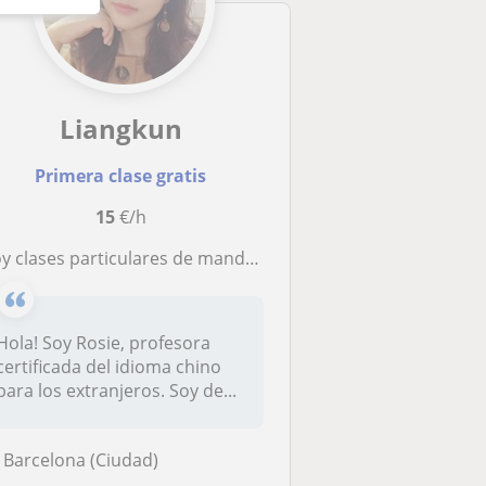
Liangkun
Primera clase gratis
15
€/h
y clases particulares de mandarín a los alumnos de todos los niveles
Hola! Soy Rosie, profesora
certificada del idioma chino
para los extranjeros. Soy de...
Barcelona (Ciudad)