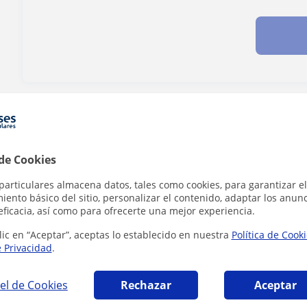
¿Hay algún error en este perfil?
Cuéntanos
 de Cookies
particulares almacena datos, tales como cookies, para garantizar el
ento básico del sitio, personalizar el contenido, adaptar los anunc
 en Barcelona que pueden interesarte
eficacia, así como para ofrecerte una mejor experiencia.
lic en “Aceptar”, aceptas lo establecido en nuestra
Política de Cook
e Privacidad
.
el de Cookies
Rechazar
Aceptar