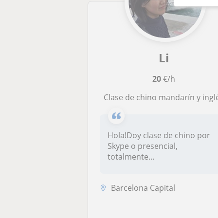
Li
20
€/h
clase de chino mandarín y ingl
Hola!Doy clase de chino por
Skype o presencial,
totalmente
personalizada.También pue...
Barcelona Capital