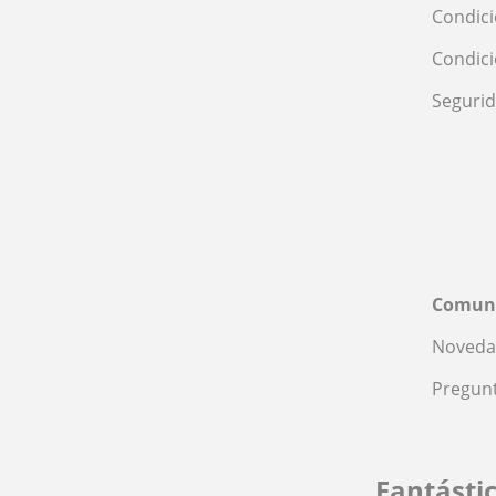
Condici
Condic
Seguri
Comun
Noveda
Pregunt
Fantásti