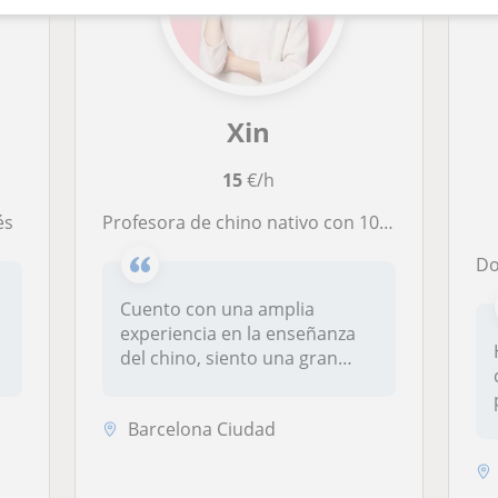
Xin
15
€/h
és
Profesora de chino nativo con 10 años de experiencia de primaria y secundaria en China.
Do
Cuento con una amplia
experiencia en la enseñanza
del chino, siento una gran
pasión...
Barcelona Ciudad