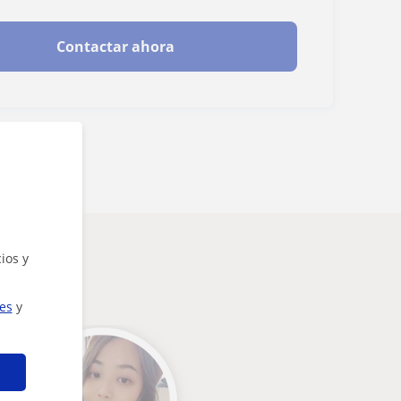
Contactar ahora
ios y
ies
y