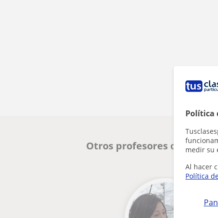
Política
Tusclases
funcionami
Otros profesores de Chino
medir su 
Al hacer c
Política d
Pan