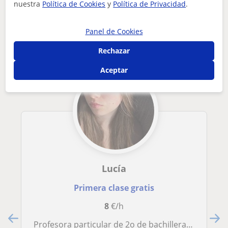
nuestra
Política de Cookies
y
Política de Privacidad
.
Otros profesores de Química en Sant
Panel de Cookies
Esteve Sesrovires que pueden interesarte
Rechazar
Aceptar
Lucía
Primera clase gratis
8
€/h
Profesora particular de 2o de bachillerato, imparto clases tanto presenciales el el domicilio del alumno como online