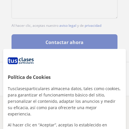
Al hacer clic, aceptas nuestro
aviso legal
y de
privacidad
Contactar ahora
Comparte a este profesor
Política de Cookies
Tusclasesparticulares almacena datos, tales como cookies,
para garantizar el funcionamiento básico del sitio,
personalizar el contenido, adaptar los anuncios y medir
su eficacia, así como para ofrecerte una mejor
¿Hay algún error en este perfil?
Cuéntanos
experiencia.
Tus clases particulares
A domicilio
Química
Barcelona
Al hacer clic en “Aceptar”, aceptas lo establecido en
profesora particular de quimica de la eso. doy clases alrede...