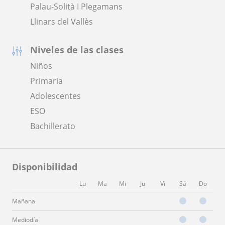
Palau-Solità I Plegamans
Llinars del Vallès
Niveles de las clases
Niños
Primaria
Adolescentes
ESO
Bachillerato
Disponibilidad
Lu
Ma
Mi
Ju
Vi
Sá
Do
Mañana
Mediodía