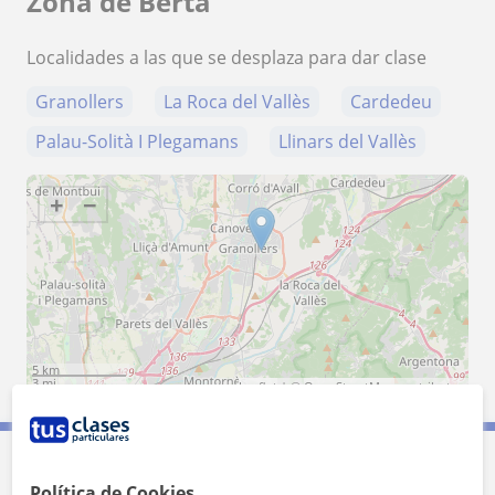
Zona de Berta
Localidades a las que se desplaza para dar clase
Granollers
La Roca del Vallès
Cardedeu
Palau-Solità I Plegamans
Llinars del Vallès
+
−
5 km
3 mi
Leaflet
| ©
OpenStreetMap
contributors
Contacta con Berta
Política de Cookies