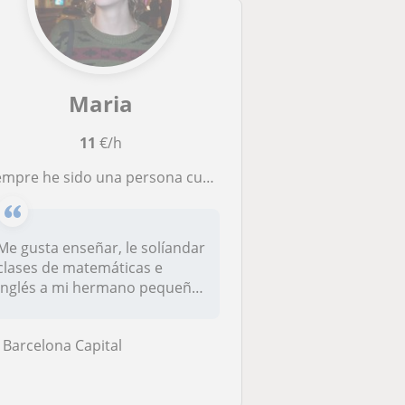
Maria
11
€/h
he sido una persona curiosa y autodidacta, necesito ganar un dinerillo mientras estoy estudiando un grado...asi que compartiendo mis conocimientos puede ser una buena forma
Me gusta enseñar, le solíandar
clases de matemáticas e
inglés a mi hermano pequeño
y...
Barcelona Capital