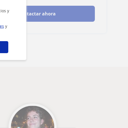
ios y
Contactar ahora
ies
y