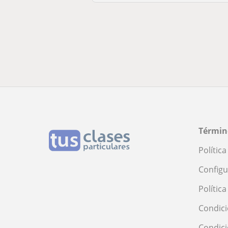
Términ
Polític
Configu
Polític
Condici
Condic