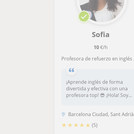
Sofia
10
€/h
Profesora de refuerzo en inglés para alumnos de primaria, secundaria y batchillerato
¡Aprende inglés de forma
divertida y efectiva con una
profesora top! 😎 ¡Hola! Soy
S...
Barcelona Ciudad, Sant Adrià de Besòs, Barcelona (Ciudad
★
★
★
★
★
(5)