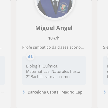
Miguel Angel
10
€/h
Profe simpatico da clases economicas y divertidas
Siempre 
Biología, Química,
Matemáticas, Naturales hasta
2º Bachillerato así como
Asignaturas...
)
Barcelona Capital, Madrid Capital, Pozuelo de Alarcón