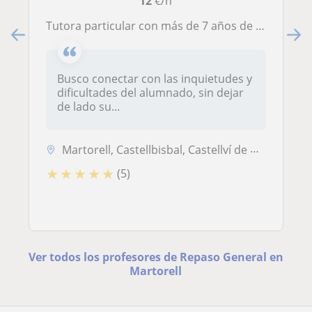
12
€/h
Tutora particular con más de 7 años de experiencia con alumnado de primaria y ESO.
Busco conectar con las inquietudes y
dificultades del alumnado, sin dejar
de lado su...
Martorell, Castellbisbal, Castellví de Rosanes, Sant Andreu de la Barc...
★
★
★
★
★
(5)
Ver todos los profesores de Repaso General en
Martorell