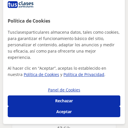
¿Hay algún error en este perfil?
Cuéntanos
Tus clases particulares
Repaso General
Barcelona
Política de Cookies
profesora de repaso de eso con experiencia
Martorell
Tusclasesparticulares almacena datos, tales como cookies,
Otros profesores de Repaso General en
para garantizar el funcionamiento básico del sitio,
Martorell que pueden interesarte
personalizar el contenido, adaptar los anuncios y medir
su eficacia, así como para ofrecerte una mejor
experiencia.
Al hacer clic en “Aceptar”, aceptas lo establecido en
nuestra
Política de Cookies
y
Política de Privacidad
.
Panel de Cookies
Rechazar
Aceptar
Sara