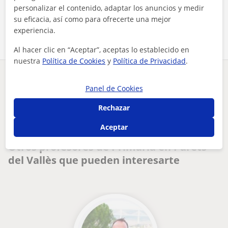
personalizar el contenido, adaptar los anuncios y medir
Comparte a este profesor
su eficacia, así como para ofrecerte una mejor
experiencia.
Al hacer clic en “Aceptar”, aceptas lo establecido en
nuestra
Política de Cookies
y
Política de Privacidad
.
¿Hay algún error en este perfil?
Cuéntanos
Panel de Cookies
Rechazar
Tus clases particulares
Primaria
Barcelona
Parets del Vallès
profesora de repaso general para primaria y secundaria (mate...
Aceptar
Otros profesores de Primaria en Parets
del Vallès que pueden interesarte