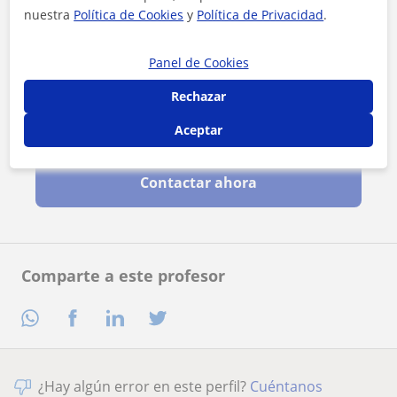
nuestra
Política de Cookies
y
Política de Privacidad
.
Panel de Cookies
Rechazar
Aceptar
Al hacer clic, aceptas nuestro
aviso legal
y de
privacidad
Contactar ahora
Comparte a este profesor
¿Hay algún error en este perfil?
Cuéntanos