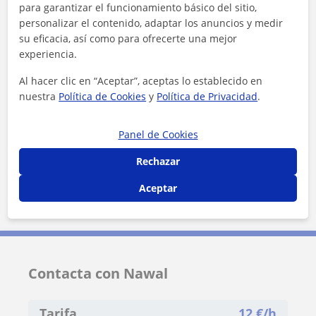
para garantizar el funcionamiento básico del sitio,
Localidades a las que se desplaza para dar clase
personalizar el contenido, adaptar los anuncios y medir
su eficacia, así como para ofrecerte una mejor
Terrassa
experiencia.
Al hacer clic en “Aceptar”, aceptas lo establecido en
+
−
nuestra
Política de Cookies
y
Política de Privacidad
.
Panel de Cookies
Rechazar
Aceptar
2 km
1 mi
Leaflet
| ©
OpenStreetMap
contributors
Contacta con Nawal
Tarifa
12
€/h