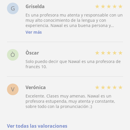
★
★
★
★
★
Griselda
G
Es una profesora mu atenta y responsable con un
muy alto conocimiento de la lengua y con
experiencia. Nawal es una buena persona y
siempre te sientes muy acogido por su manera
Ver más
de enseñar, te apoya y te motiva y
verdaderamente ves resultados muy positivos
después de atender sus clases. Yo la
recomendaría ya que a mí me ha ayudado mucho
★
★
★
★
★
Òscar
Ò
y le tengo mucho aprecio.
Solo puedo decir que Nawal es una profesora de
francés 10.
★
★
★
★
★
Verónica
V
Excelente. Clases muy amenas. Nawal es un
profesora estupenda, muy atenta y constante,
sobre todo con la pronunciación ;)
Ver todas las valoraciones