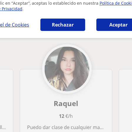
lic en “Aceptar”, aceptas lo establecido en nuestra
Política de Cook
e Privacidad
.
 Castellana y Literatura en Sabadell que pue
el de Cookies
Rechazar
Aceptar
Raquel
12
€/h
ura
Puedo dar clase de cualquier materia de la ESO, pero destaco catalán, castellano, inglés, latín, griego y filosofía.