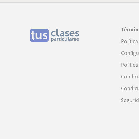
Términ
Polític
Configu
Polític
Condici
Condic
Seguri