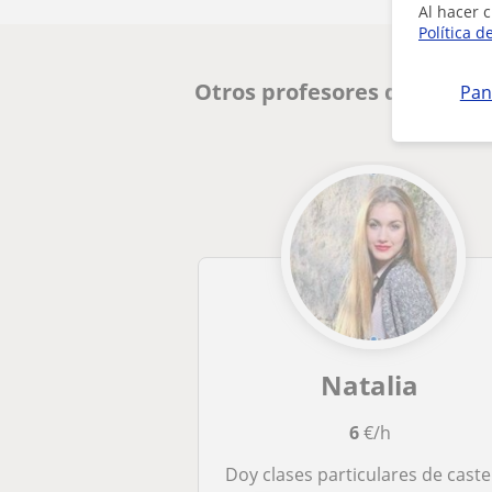
Al hacer c
Política d
Otros profesores de Lengua
Pan
Natalia
6
€/h
Doy clases particulares de castellano y, si es necesario, también de literat