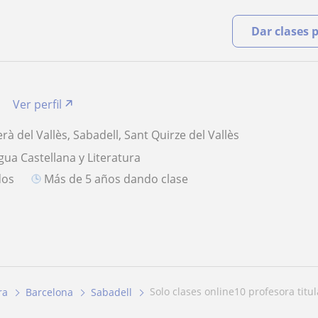
Dar clases 
Ver perfil
rà del Vallès, Sabadell, Sant Quirze del Vallès
gua Castellana y Literatura
dos
más de 5 años dando clase
solo clases online10 profesora titu
ra
Barcelona
Sabadell