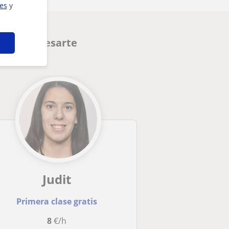
ies
y
den interesarte
Judit
Primera clase gratis
8
€/h