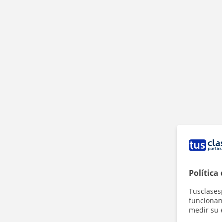
Política
Tusclases
funcionami
medir su 