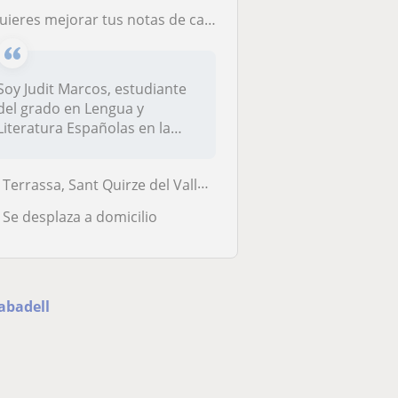
¿Quieres mejorar tus notas de castellano?
Soy Judit Marcos, estudiante
del grado en Lengua y
Literatura Españolas en la
UAB, u...
Terrassa, Sant Quirze del Vallès, Cerdanyola-Bellaterra, Rubí, Sabadel...
Se desplaza a domicilio
abadell