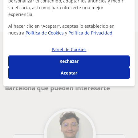
personalizar el contenido, adaptar los anuncios y medir
Comparte a este profesor
su eficacia, así como para ofrecerte una mejor
experiencia.
Al hacer clic en “Aceptar”, aceptas lo establecido en
nuestra
Política de Cookies
y
Política de Privacidad
.
¿Hay algún error en este perfil?
Cuéntanos
Panel de Cookies
Rechazar
Tus clases particulares
Psicologia
Barcelona
soy psicóloga y profesora de inglés. imparto inglés, apoyo e...
Aceptar
Otros profesores de Psicologia en
Barcelona que pueden interesarte