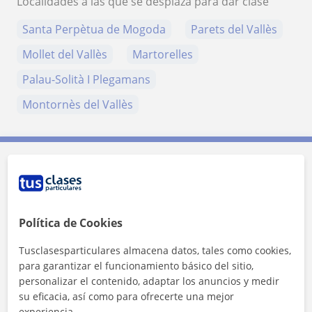
Localidades a las que se desplaza para dar clase
Santa Perpètua de Mogoda
Parets del Vallès
Mollet del Vallès
Martorelles
Palau-Solità I Plegamans
Montornès del Vallès
Contacta con Laia
Tarifa
12
€/h
Política de Cookies
Tusclasesparticulares almacena datos, tales como cookies,
para garantizar el funcionamiento básico del sitio,
personalizar el contenido, adaptar los anuncios y medir
su eficacia, así como para ofrecerte una mejor
experiencia.