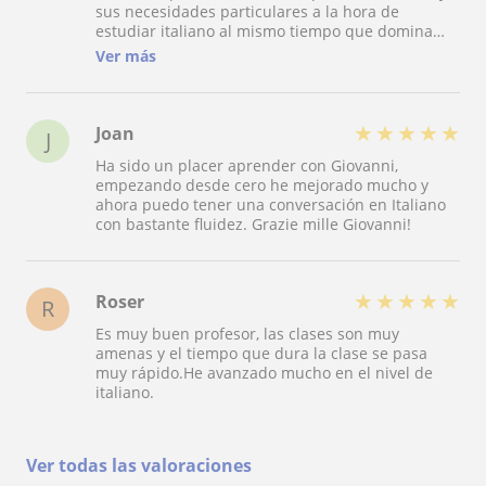
sus necesidades particulares a la hora de
estudiar italiano al mismo tiempo que domina
todos los aspectos gramaticales y semánticos de
Ver más
la lengua. Además cada clase es un viaje por
Italia, por su cultura, música, historia y
peculiaridades... Siempre atento a los intereses
culturales y dificultades de aprendizaje del
★
★
★
★
★
Joan
J
alumno y con una acción pedagógica muy
Ha sido un placer aprender con Giovanni,
motivadora!!
empezando desde cero he mejorado mucho y
ahora puedo tener una conversación en Italiano
con bastante fluidez. Grazie mille Giovanni!
★
★
★
★
★
Roser
R
Es muy buen profesor, las clases son muy
amenas y el tiempo que dura la clase se pasa
muy rápido.He avanzado mucho en el nivel de
italiano.
Ver todas las valoraciones