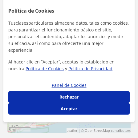
Zona de Giovannni
Política de Cookies
Tusclasesparticulares almacena datos, tales como cookies,
Localidades a las que se desplaza para dar clase
para garantizar el funcionamiento básico del sitio,
personalizar el contenido, adaptar los anuncios y medir
Badalona
Barcelona (Ciudad)
su eficacia, así como para ofrecerte una mejor
experiencia.
Castelldefels
Hospitalet de Llobregat
Al hacer clic en “Aceptar”, aceptas lo establecido en
Sabadell
nuestra
Política de Cookies
y
Política de Privacidad
.
+
−
Panel de Cookies
Rechazar
Aceptar
10 km
5 mi
Leaflet
| ©
OpenStreetMap
contributors