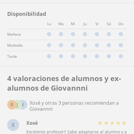
Disponibilidad
Lu
Ma
Mi
Ju
Vi
Sá
Do
Mañana
Mediodía
Tarde
4 valoraciones de alumnos y ex-
alumnos de Giovannni
Xosé y otras 3 personas recomiendan a
R
J
X
Giovannni
★
★
★
★
★
Xosé
X
Excelente profesor!! Sabe adaptarse al alumno y a