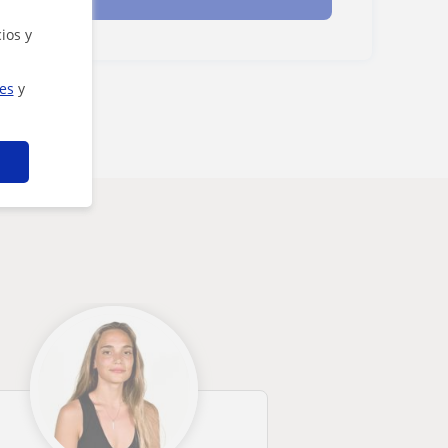
ios y
ies
y