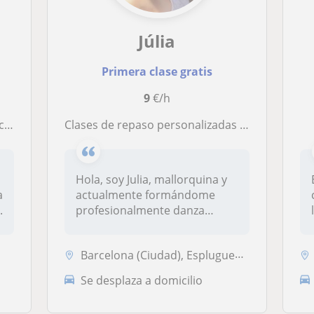
Júlia
Primera clase gratis
9
€/h
ia
Clases de repaso personalizadas y ayuda con deberes y estudio
Hola, soy Julia, mallorquina y
a
actualmente formándome
.
profesionalmente danza
clásica...
Barcelona (Ciudad), Esplugues de Llobregat, Hospitalet de Llobregat, S...
Se desplaza a domicilio