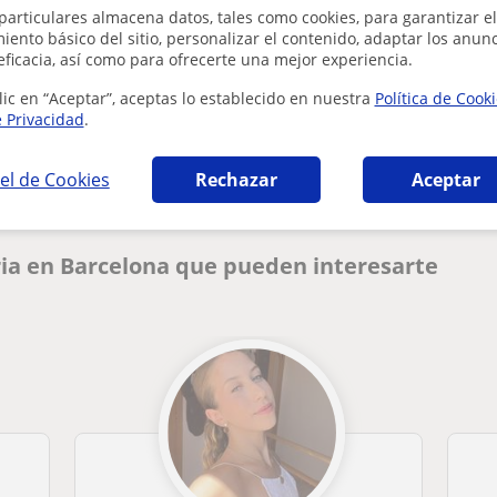
particulares almacena datos, tales como cookies, para garantizar el
ento básico del sitio, personalizar el contenido, adaptar los anunc
eficacia, así como para ofrecerte una mejor experiencia.
lic en “Aceptar”, aceptas lo establecido en nuestra
Política de Cook
¿Hay algún error en este perfil?
Cuéntanos
e Privacidad
.
el de Cookies
Rechazar
Aceptar
ia en Barcelona que pueden interesarte