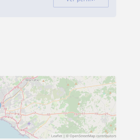
Leaflet
| ©
OpenStreetMap
contributors