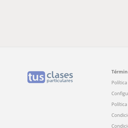
Términ
Polític
Configu
Polític
Condici
Condic