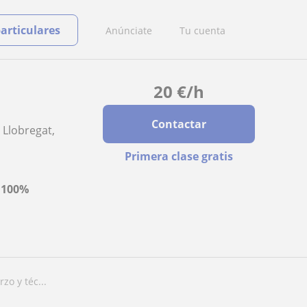
particulares
Anúnciate
Tu cuenta
20
€
/h
Contactar
 Llobregat,
Primera clase gratis
a
100%
zo y téc...