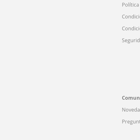
Polític
Condici
Condic
Seguri
Comun
Noveda
Pregunt