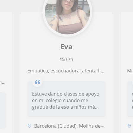
Eva
15
€/h
empatica, escuchadora, atenta hacia los más pequeños, ya que se lo que es que les cueste estudiar y la frustración que da.
Mi 
je.
Estuve dando clases de apoyo
en mi colegio cuando me
gradué de la eso a niños más
pe...
Barcelona (Ciudad), Molins de Rei, Sant Feliu de Llobregat, Sant Joan ...