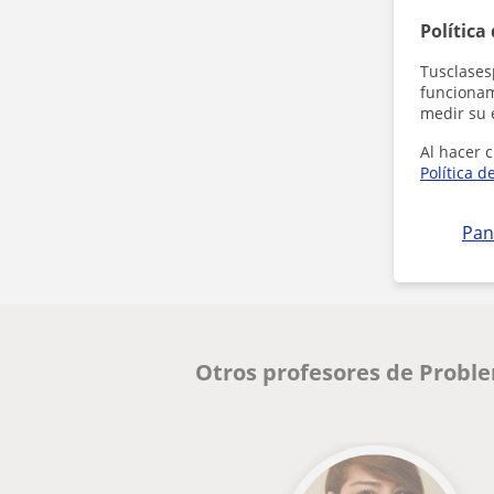
Política
Tusclases
funcionami
medir su 
Al hacer c
Política d
Pan
Otros profesores de Probl