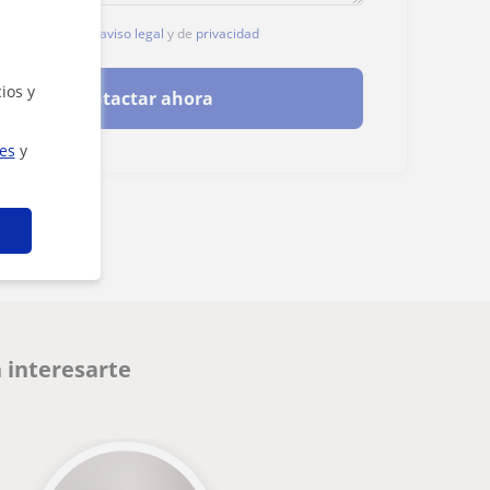
, aceptas nuestro
aviso legal
y de
privacidad
ios y
Contactar ahora
ies
y
 interesarte