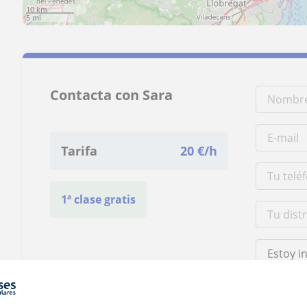
10 km
5 mi
Contacta con Sara
Tarifa
20
€/h
1ª clase gratis