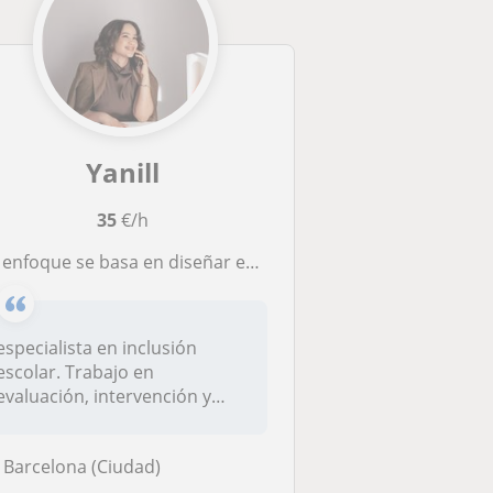
Yanill
35
€/h
enfoque se basa en diseñar estrategias personalizadas que potencien el desarrollo, el aprendizaje y el bienestar de cada person
especialista en inclusión
escolar. Trabajo en
evaluación, intervención y
orientación...
Barcelona (Ciudad)