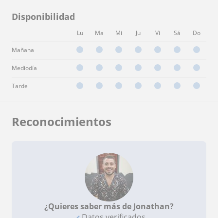
Disponibilidad
Lu
Ma
Mi
Ju
Vi
Sá
Do
Mañana
Mediodía
Tarde
Reconocimientos
¿Quieres saber más de Jonathan?
Datos verificados