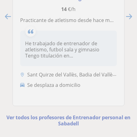
14
€/h
Practicante de atletismo desde hace muchos años, si quieres que te acompañe en tu camino para progressar tanto en atletismo o otro tema relacionado con el deporte contactame
He trabajado de entrenador de
atletismo, futbol sala y gimnasio
Tengo titulación en...
Sant Quirze del Vallès, Badia del Vallès, Cerdanyola-Bellaterra, Sabad...
Se desplaza a domicilio
Ver todos los profesores de Entrenador personal en
Sabadell