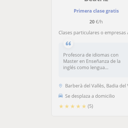
Primera clase gratis
20
€/h
Clases particulares o empresas / 25 años de experienc
Profesora de idiomas con
Master en Enseñanza de la
inglés como lengua
extranjera, es...
Barberà del Vallès, Badia del Vallès, Ripollet, Santa Perpètua de Mogo
Se desplaza a domicilio
★
★
★
★
★
(5)