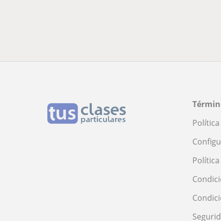
Términ
Polític
Configu
Polític
Condici
Condic
Seguri