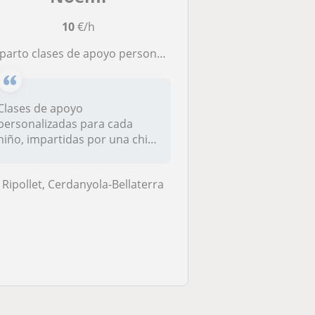
10
€/h
to clases de apoyo personal y escolar a niños y niñas que lo necesiten
Clases de apoyo
personalizadas para cada
niño, impartidas por una chica
joven pero c...
Ripollet, Cerdanyola-Bellaterra