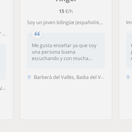
15
€/h
Soy un joven bilingüe (español/english) con abilidades de enseñar el idioma inglés a cualquier persona dada mi versatilidad
Impar
ia
Me gusta enseñar ya que soy
una persona buena
escuchando y con mucha
paciencia, no t...
Barberà del Vallès, Badia del Vallès, Ripollet, Santa Perpètua de Mogo...
...