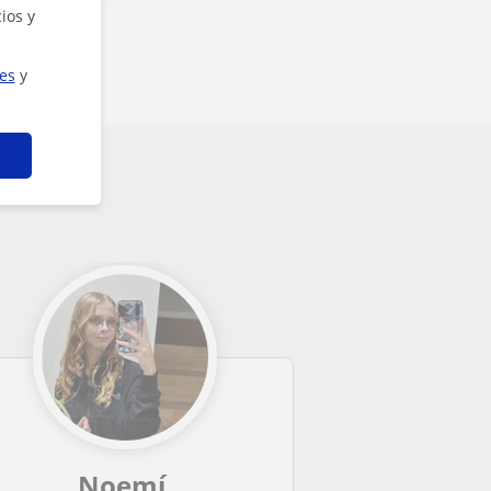
ios y
ies
y
Noemí