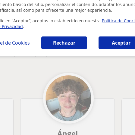
ento básico del sitio, personalizar el contenido, adaptar los anunc
¿Hay algún error en este perfil?
Cuéntanos
eficacia, así como para ofrecerte una mejor experiencia.
lic en “Aceptar”, aceptas lo establecido en nuestra
Política de Cook
e Privacidad
.
el de Cookies
Rechazar
Aceptar
 en Ripollet que pueden interesarte
Ángel