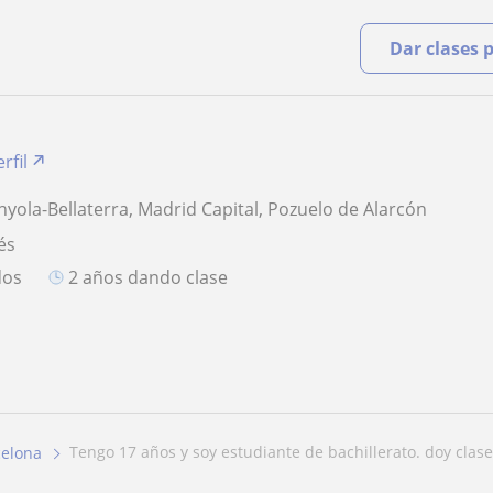
Dar clases 
rfil
nyola-Bellaterra, Madrid Capital, Pozuelo de Alarcón
és
dos
2 años dando clase
tengo 17 años y soy estudiante de bachillerato. doy clases
celona