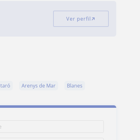
Ver perfil
taró
Arenys de Mar
Blanes