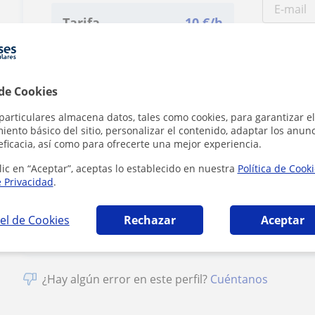
Tarifa
10
€/h
1ª clase gratis
 de Cookies
particulares almacena datos, tales como cookies, para garantizar el
ento básico del sitio, personalizar el contenido, adaptar los anunc
eficacia, así como para ofrecerte una mejor experiencia.
Al hacer clic
lic en “Aceptar”, aceptas lo establecido en nuestra
Política de Cook
e Privacidad
.
el de Cookies
Rechazar
Aceptar
¿Hay algún error en este perfil?
Cuéntanos