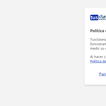
Política
Tusclases
funcionami
medir su 
Al hacer c
Política d
Pan