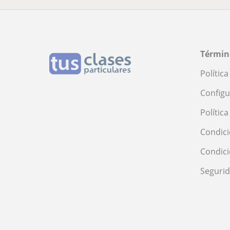
Términ
Polític
Configu
Polític
Condici
Condic
Seguri