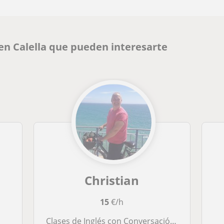
 en Calella que pueden interesarte
Christian
15
€/h
Clases de Inglés con Conversaciónes y Arte y Artesania (dibujar y pintar) en Inglés