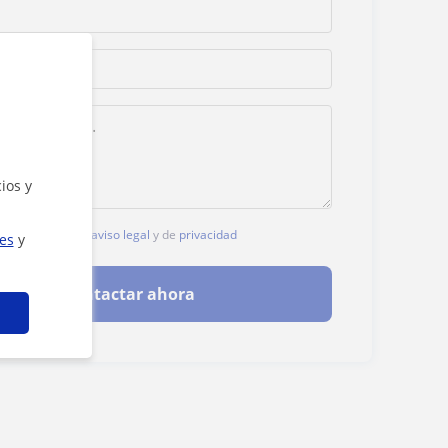
ios y
, aceptas nuestro
aviso legal
y de
privacidad
ies
y
Contactar ahora