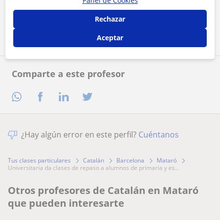
Panel de Cookies
Rechazar
Contactar ahora
Aceptar
Comparte a este profesor
¿Hay algún error en este perfil?
Cuéntanos
Tus clases particulares
Catalán
Barcelona
Mataró
universitaria da clases de repaso a alumnos de primaria y es...
Otros profesores de Catalán en Mataró
que pueden interesarte