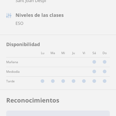
Sant Joan Despí
Niveles de las clases
ESO
Disponibilidad
Lu
Ma
Mi
Ju
Vi
Sá
Do
Mañana
Mediodía
Tarde
Reconocimientos