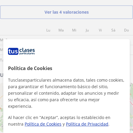
Ver las 4 valoraciones
Lu
Ma
Mi
Ju
Vi
Sá
Do
Mañana
Mediodía
Tarde
Política de Cookies
Ubicación de mis clases
Tusclasesparticulares almacena datos, tales como cookies,
para garantizar el funcionamiento básico del sitio,
+
−
personalizar el contenido, adaptar los anuncios y medir
su eficacia, así como para ofrecerte una mejor
experiencia.
Al hacer clic en “Aceptar”, aceptas lo establecido en
nuestra
Política de Cookies
y
Política de Privacidad
.
5 km
3 mi
Leaflet
| ©
OpenStreetMap
contributors