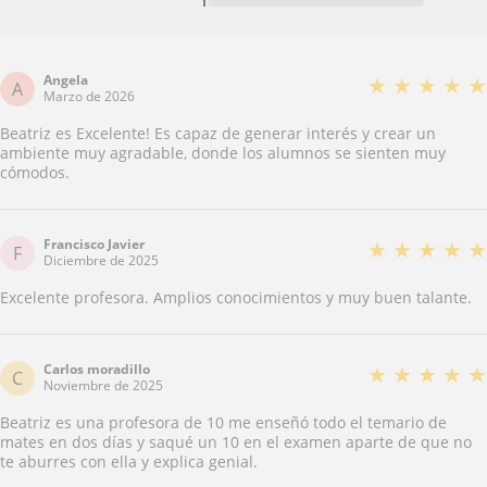
1
Angela
★
★
★
★
★
A
Marzo de 2026
Beatriz es Excelente! Es capaz de generar interés y crear un
ambiente muy agradable, donde los alumnos se sienten muy
cómodos.
Francisco Javier
★
★
★
★
★
F
Diciembre de 2025
Excelente profesora. Amplios conocimientos y muy buen talante.
Carlos moradillo
★
★
★
★
★
C
Noviembre de 2025
Beatriz es una profesora de 10 me enseñó todo el temario de
mates en dos días y saqué un 10 en el examen aparte de que no
te aburres con ella y explica genial.