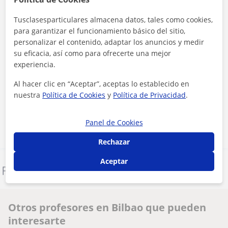
Tusclasesparticulares almacena datos, tales como cookies,
para garantizar el funcionamiento básico del sitio,
personalizar el contenido, adaptar los anuncios y medir
su eficacia, así como para ofrecerte una mejor
experiencia.
Al hacer clic, aceptas nuestro
aviso legal
y de
privacidad
Al hacer clic en “Aceptar”, aceptas lo establecido en
nuestra
Política de Cookies
y
Política de Privacidad
.
Contactar ahora
Panel de Cookies
Rechazar
Aceptar
Denunciar este perfil
Otros profesores en Bilbao que pueden
interesarte