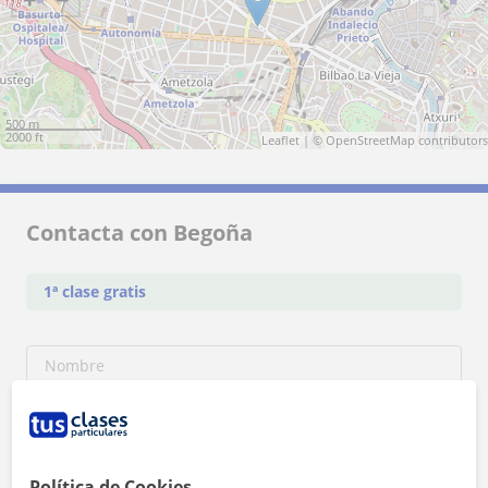
500 m
2000 ft
Leaflet
| ©
OpenStreetMap
contributors
Contacta con Begoña
1ª clase gratis
Política de Cookies