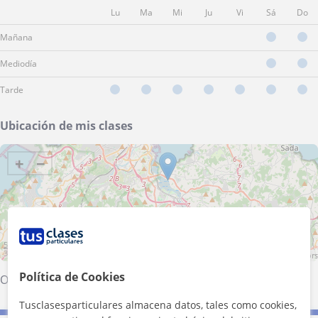
Lu
Ma
Mi
Ju
Vi
Sá
Do
Mañana
Mediodía
Tarde
Ubicación de mis clases
+
−
5 km
3 mi
Leaflet
| ©
OpenStreetMap
contributors
Política de Cookies
Oleiros
·
Culleredo
·
Cambre
·
A Coruña
Tusclasesparticulares almacena datos, tales como cookies,