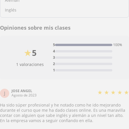
Alemán
Inglés
Opiniones sobre mis clases
5
100%
★
5
4
3
2
1 valoraciones
1
JOSE ANGEL
★
★
★
★
★
J
Agosto de 2023
Ha sido súper profesional y he notado como he ido mejorando
durante el curso que me ha dado clases online. Es una maravilla
contar con alguien que sabe inglés y alemán a un nivel tan alto.
En la empresa vamos a seguir confiando en ella.