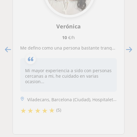
Verónica
10
€/h
Me defino como una persona bastante tranquila, con paciencia, responsable, puntual y con diferentes métodos de enseñanza.
Mi mayor experiencia a sido con personas
cercanas a mi, he cuidado en varias
ocasion...
Viladecans, Barcelona (Ciudad), Hospitalet de Llobregat
★
★
★
★
★
(5)