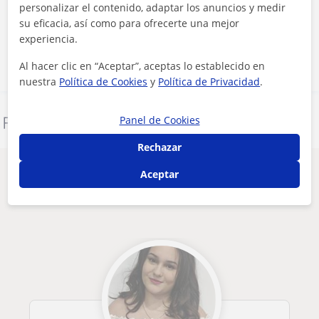
personalizar el contenido, adaptar los anuncios y medir
su eficacia, así como para ofrecerte una mejor
Contactar ahora
experiencia.
Al hacer clic en “Aceptar”, aceptas lo establecido en
nuestra
Política de Cookies
y
Política de Privacidad
.
Panel de Cookies
Denunciar este perfil
Rechazar
Otros profesores de Primaria en
Aceptar
Barcelona que pueden interesarte