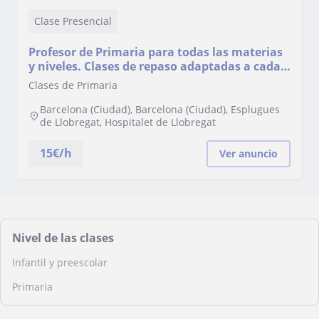
Clase Presencial
Profesor de Primaria para todas las materias
y niveles. Clases de repaso adaptadas a cada
alumno, con paciencia y metodología cerc
Clases de Primaria
Barcelona (Ciudad), Barcelona (Ciudad), Esplugues
de Llobregat, Hospitalet de Llobregat
15
€/h
Ver anuncio
Nivel de las clases
Infantil y preescolar
Primaria