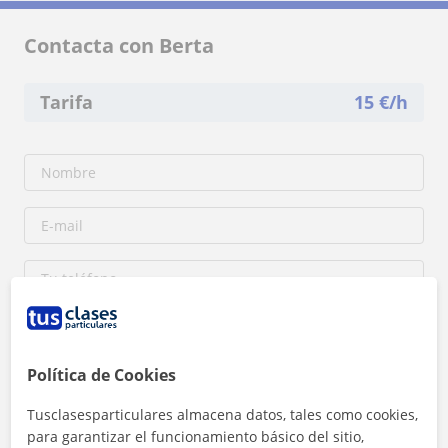
Contacta con Berta
Tarifa
15
€/h
Política de Cookies
Tusclasesparticulares almacena datos, tales como cookies,
para garantizar el funcionamiento básico del sitio,
Al hacer clic, aceptas nuestro
aviso legal
y de
privacidad