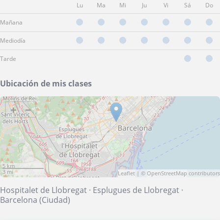
Lu
Ma
Mi
Ju
Vi
Sá
Do
Mañana
Mediodía
Tarde
Ubicación de mis clases
+
−
5 km
3 mi
Leaflet
| ©
OpenStreetMap
contributors
Hospitalet de Llobregat
·
Esplugues de Llobregat
·
Barcelona (Ciudad)