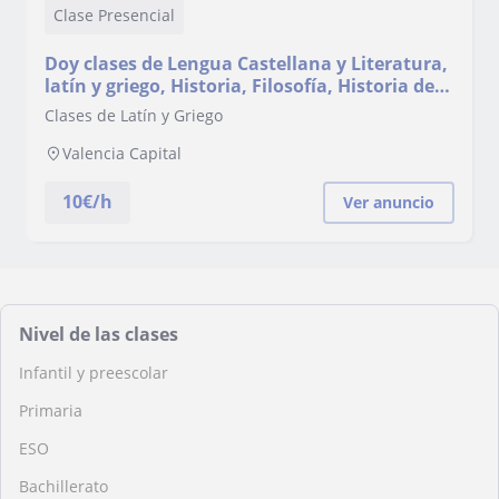
Clase Presencial
Doy clases de Lengua Castellana y Literatura,
latín y griego, Historia, Filosofía, Historia del
arte, Inglés y matemáticas
Clases de Latín y Griego
Valencia Capital
10
€/h
Ver anuncio
Nivel de las clases
Infantil y preescolar
Primaria
ESO
Bachillerato