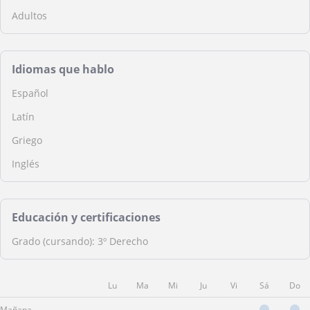
Adultos
Idiomas que hablo
Español
Latín
Griego
Inglés
Educación y certificaciones
Grado (cursando): 3º Derecho
Lu
Ma
Mi
Ju
Vi
Sá
Do
Mañana