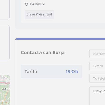
en Inglés)
El Astillero
Clase Presencial
Contacta con Borja
Tarifa
15
€/h