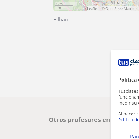
2 km
1 mi
Leaflet
| ©
OpenStreetMap
cont
Bilbao
Política
Tusclases
funcionami
medir su 
Al hacer c
Otros profesores en Bilbao q
Política d
Pan