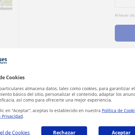
ributors
Al hacer cli
Denunciar este perfil
 de Cookies
particulares almacena datos, tales como cookies, para garantizar el
ento básico del sitio, personalizar el contenido, adaptar los anunc
eficacia, así como para ofrecerte una mejor experiencia.
lic en “Aceptar”, aceptas lo establecido en nuestra
Política de Cook
ue pueden interesarte
e Privacidad
.
el de Cookies
Rechazar
Aceptar