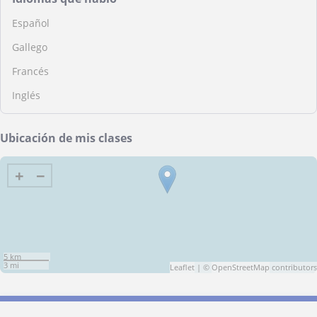
Español
Gallego
Francés
Inglés
Ubicación de mis clases
+
−
5 km
3 mi
Leaflet
| ©
OpenStreetMap
contributors