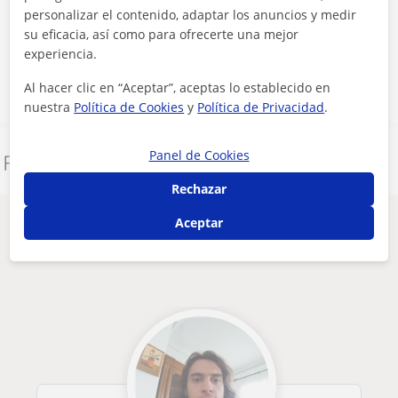
Al hacer clic, aceptas nuestro
aviso legal
y de
privacidad
personalizar el contenido, adaptar los anuncios y medir
su eficacia, así como para ofrecerte una mejor
experiencia.
Contactar ahora
Al hacer clic en “Aceptar”, aceptas lo establecido en
nuestra
Política de Cookies
y
Política de Privacidad
.
Panel de Cookies
Denunciar este perfil
Rechazar
Aceptar
Otros profesores de Primaria en Ourense
que pueden interesarte