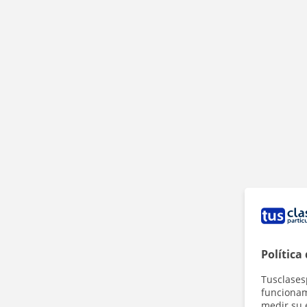
Política
Tusclases
funcionami
medir su 