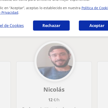
lic en “Aceptar”, aceptas lo establecido en nuestra
Política de Cook
e Privacidad
.
ia en Burgos que pueden interesarte
el de Cookies
Rechazar
Aceptar
Nicolás
12
€/h