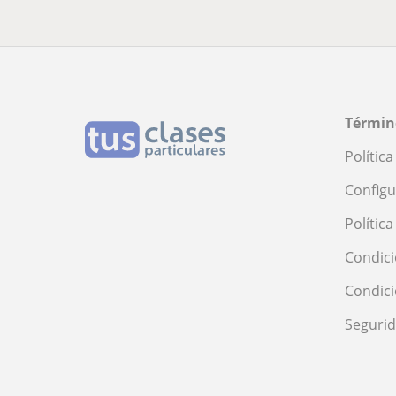
Términ
Polític
Configu
Polític
Condici
Condic
Seguri