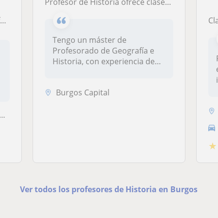
Profesor de Historia ofrece clases particulares de Geografía, Historia e Historia del Arte, como también Filosofía para secundaria y Bachillerato. Mi objetivo está marcado en ayudar a mis alumnos a alcanzar sus expectativas en estas materias

Cla
Tengo un máster de
Profesorado de Geografía e
Historia, con experiencia de
un año da...
Burgos Capital
★
Ver todos los profesores de Historia en Burgos