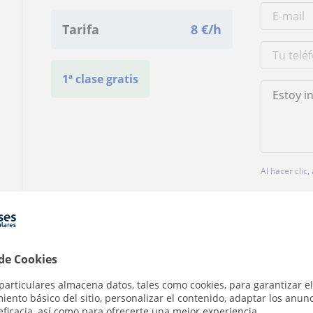
Tarifa
8
€/h
1ª clase gratis
Al hacer clic
 de Cookies
¿Hay algún error en este perfil?
Cuéntanos
particulares almacena datos, tales como cookies, para garantizar el
ento básico del sitio, personalizar el contenido, adaptar los anunc
eficacia, así como para ofrecerte una mejor experiencia.