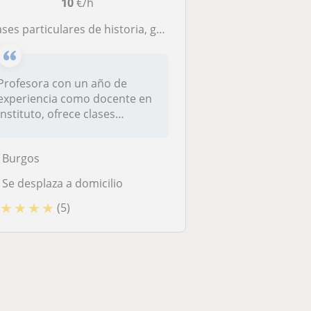
10
€/h
ses particulares de historia, geografía, ciencias sociales y lengua española
Profesora con un año de
experiencia como docente en
instituto, ofrece clases
particu...
Burgos
Se desplaza a domicilio
★
★
★
★
(5)