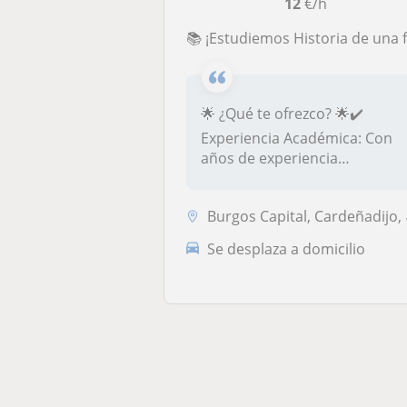
12
€/h
📚 ¡Estudiemos Historia de una forma diferente! 
🌟 ¿Qué te ofrezco? 🌟✔️
Experiencia Académica: Con
años de experiencia
enseñando en...
Burgos Capital, Cardeñadijo, Villagonzalo Pedernales, Alfoz de Quintan...
Se desplaza a domicilio