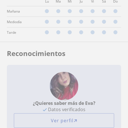
Lu
Ma
Mi
Ju
Vi
Sá
Do
Mañana
Mediodía
Tarde
Reconocimientos
¿Quieres saber más de Eva?
Datos verificados
Ver perfil