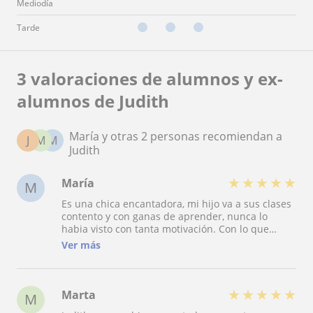
Mediodía
Tarde
3 valoraciones de alumnos y ex-
alumnos de Judith
María y otras 2 personas recomiendan a
J
M
M
Judith
★
★
★
★
★
María
M
Es una chica encantadora, mi hijo va a sus clases
contento y con ganas de aprender, nunca lo
habia visto con tanta motivación. Con lo que
respecta a las notas, ha mejorado mucho y en el
Ver más
cole lo han notado.
★
★
★
★
★
Marta
M