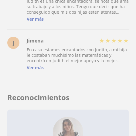
Judith es una chica encantadora, se nota que ama
su trabajo y a los niños. Tengo que decir que ha
conseguido que mis dos hijas esten atentas
durante las horas de clase, aprendan de manera
Ver más
divertida los conocimientos.
★
★
★
★
★
Jimena
J
En casa estamos encantados con Judith, a mi hija
le costaban muchisimo las matemáticas y
encontró en Judith el mejor apoyo y la mejor
persona para hacerla ver esta asignatura de otra
Ver más
manera. Mediante su metodologia ha conseguido
que aprenda y vaya confiada a los examenes.
Reconocimientos