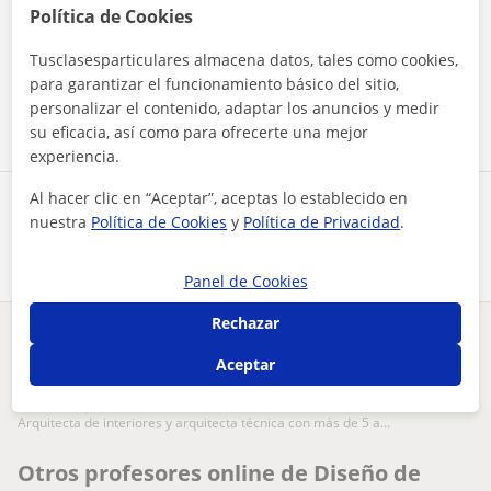
Política de Cookies
Al hacer clic, aceptas nuestro
aviso legal
y de
privacidad
Tusclasesparticulares almacena datos, tales como cookies,
para garantizar el funcionamiento básico del sitio,
Contactar ahora
personalizar el contenido, adaptar los anuncios y medir
su eficacia, así como para ofrecerte una mejor
experiencia.
Al hacer clic en “Aceptar”, aceptas lo establecido en
Comparte a este profesor
nuestra
Política de Cookies
y
Política de Privacidad
.
Panel de Cookies
Rechazar
¿Hay algún error en este perfil?
Cuéntanos
Aceptar
Tus clases particulares
On-line
Diseño de interiores
arquitecta de interiores y arquitecta técnica con más de 5 a...
Otros profesores online de Diseño de