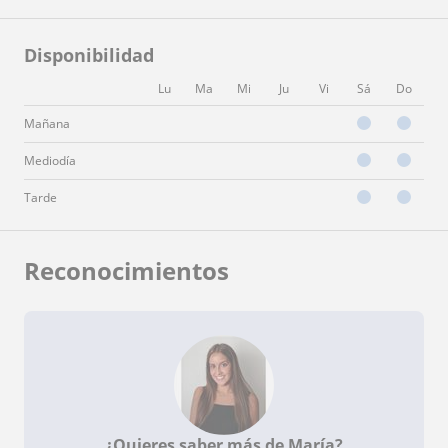
Disponibilidad
Lu
Ma
Mi
Ju
Vi
Sá
Do
Mañana
Mediodía
Tarde
Reconocimientos
¿Quieres saber más de María?