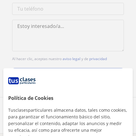
Al hacer clic, aceptas nuestro
aviso legal
y de
privacidad
Contactar ahora
Política de Cookies
Comparte a este profesor
Tusclasesparticulares almacena datos, tales como cookies,
para garantizar el funcionamiento básico del sitio,
personalizar el contenido, adaptar los anuncios y medir
su eficacia, así como para ofrecerte una mejor