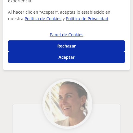
experiencia.
¿Hay algún error en este perfil?
Cuéntanos
Al hacer clic en “Aceptar”, aceptas lo establecido en
nuestra
Política de Cookies
y
Política de Privacidad
.
Tus clases particulares
Español para extranjeros
Nativos
clases de español nativo para extranjeros
Cáceres
Panel de Cookies
Otros profesores de Español para
Rechazar
extranjeros en Trujillo que pueden
Aceptar
interesarte