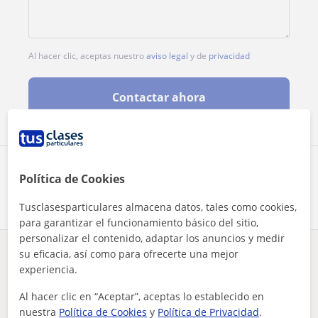
Al hacer clic, aceptas nuestro
aviso legal
y de
privacidad
Contactar ahora
Comparte a este profesor
Política de Cookies
Tusclasesparticulares almacena datos, tales como cookies,
para garantizar el funcionamiento básico del sitio,
personalizar el contenido, adaptar los anuncios y medir
su eficacia, así como para ofrecerte una mejor
¿Hay algún error en este perfil?
Cuéntanos
experiencia.
Al hacer clic en “Aceptar”, aceptas lo establecido en
Tus clases particulares
Matemáticas
Cáceres
Plasencia
estudiante del grado en química, doy clases particulares de ...
nuestra
Política de Cookies
y
Política de Privacidad
.