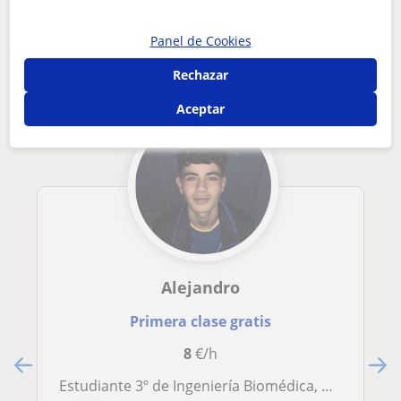
Otros profesores de Matemáticas en
Panel de Cookies
Plasencia que pueden interesarte
Rechazar
Aceptar
Alejandro
Primera clase gratis
8
€/h
Estudiante 3º de Ingeniería Biomédica, ofrezco clases de matemáticas a alumnos hasta 2º de Bachillerato, se puede impartir de forma online o presencial