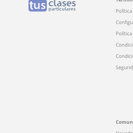
Polític
Configu
Polític
Condici
Condic
Seguri
Comun