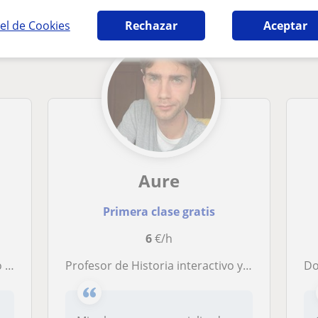
el de Cookies
Rechazar
Aceptar
Aure
Primera clase gratis
6
€/h
ral.
Profesor de Historia interactivo y agradable que te hará aprender sobre esta materia sin tocar un apunte.
D