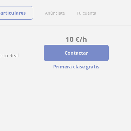
particulares
Anúnciate
Tu cuenta
10
€
/h
Contactar
erto Real
Primera clase gratis