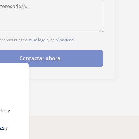
, aceptas nuestro
aviso legal
y de
privacidad
Contactar ahora
ios y
ies
y