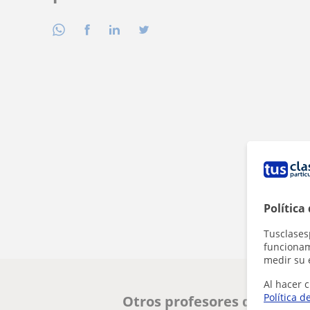
Política
Tusclases
funcionami
medir su 
Al hacer c
Política d
Otros profesores de Histor