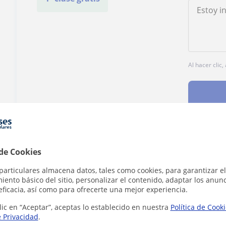
Al hacer clic
¿Hay algún error en este perfil?
Cuéntanos
 de Cookies
particulares almacena datos, tales como cookies, para garantizar el
ento básico del sitio, personalizar el contenido, adaptar los anunc
eficacia, así como para ofrecerte una mejor experiencia.
lic en “Aceptar”, aceptas lo establecido en nuestra
Política de Cook
e Privacidad
.
ia en Cádiz que pueden interesarte