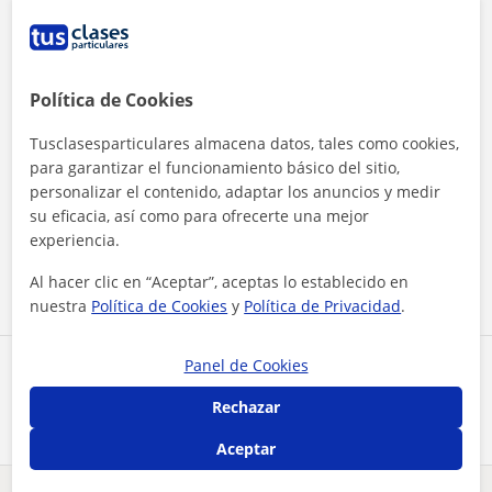
Política de Cookies
Tusclasesparticulares almacena datos, tales como cookies,
para garantizar el funcionamiento básico del sitio,
personalizar el contenido, adaptar los anuncios y medir
Al hacer clic, aceptas nuestro
aviso legal
y de
privacidad
su eficacia, así como para ofrecerte una mejor
experiencia.
Contactar ahora
Al hacer clic en “Aceptar”, aceptas lo establecido en
nuestra
Política de Cookies
y
Política de Privacidad
.
Panel de Cookies
Comparte a este profesor
Rechazar
Aceptar