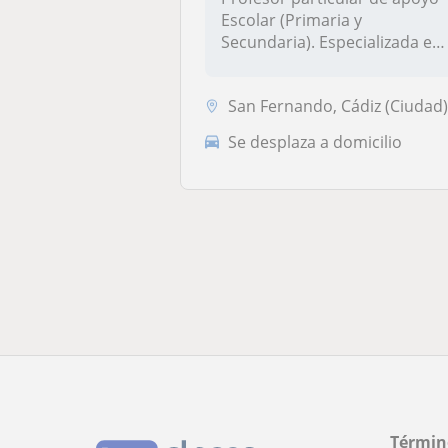
Escolar (Primaria y
Secundaria). Especializada en
Geogr...
San Fernando, Cádiz (Ciudad), El Puerto de Santa María, Puerto Re
Se desplaza a domicilio
Términ