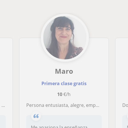
Maro
Primera clase gratis
10
€/h
pero!
Persona entusiasta, alegre, empática. Estas clases van dirigidas a alumnado de la ESO, de bachillerato, personas adultas.que quieran cerrar sus ciclos.
Doy 
Me apasiona la enseñanza.