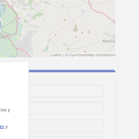
Leaflet
| ©
OpenStreetMap
contributors
ios y
ies
y