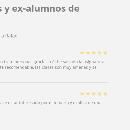
s y ex-alumnos de
 a Rafael
★
★
★
★
★
 trato personal, gracias a él he salvado la asignatura
ente recomendable, las clases son muy amenas y se
★
★
★
★
★
ce estar interesado por el temario y explica de una