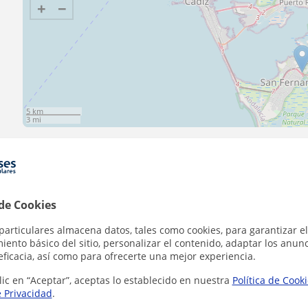
+
−
5 km
3 mi
Contacta con Rafael
 de Cookies
particulares almacena datos, tales como cookies, para garantizar el
ento básico del sitio, personalizar el contenido, adaptar los anunc
Tarifa
6
€/h
eficacia, así como para ofrecerte una mejor experiencia.
lic en “Aceptar”, aceptas lo establecido en nuestra
Política de Cook
e Privacidad
.
1ª clase gratis