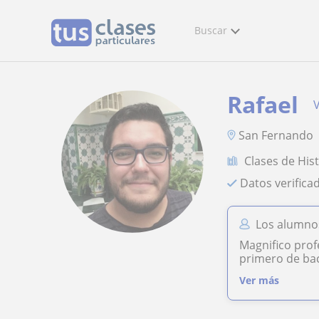
Buscar
Rafael
V
San Fernando
Clases de His
Datos verifica
Los alumnos
Magnifico profe
primero de bac
Ver más