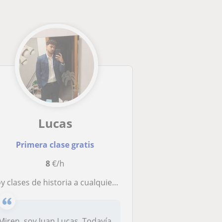
Lucas
Primera clase gratis
8
€/h
clases de historia a cualquier alumno/alumna que desee aprender, las necesite para aprobar porque le cueste u otros motivos
Miren, soy Juan Lucas. Todavía