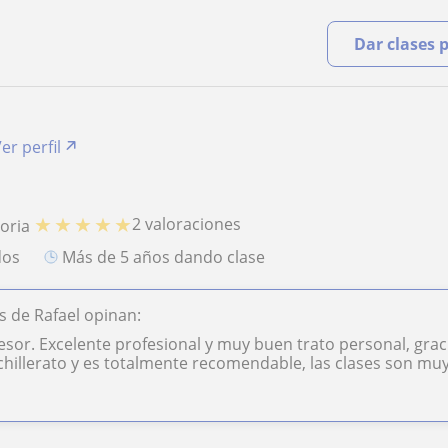
Dar clases 
er perfil
★
★
★
★
★
2 valoraciones
toria
dos
más de 5 años dando clase
 de Rafael opinan:
sor. Excelente profesional y muy buen trato personal, gracia
hillerato y es totalmente recomendable, las clases son muy