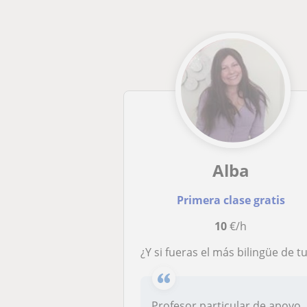
Alba
Primera clase gratis
10
€/h
¿Y si fueras el más bilingüe de tu grupo? Mis clases de inglés serán dinámicas, interactivas y muy participativas para que desarrollen tu creatividad y te desenvuelvas en el idioma extranjero. ¡Te es
Profesor particular de apoyo