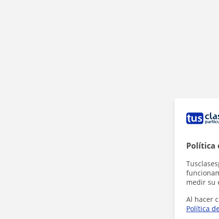
Política
Tusclases
funcionami
medir su 
Al hacer c
Política d