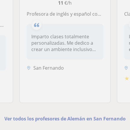
11
€/h
Profesora de inglés y español como lengua extranjera con una sólida formación académica y compromiso con la excelencia educativa. Soy graduada en Estudios Ingleses por la Universidad de Cádiz, con formación complementaria en la Universität Bonn (Aleman
Cla
o
Imparto clases totalmente
personalizadas. Me dedico a
crear un ambiente inclusivo
y...
.
San Fernando
★
Ver todos los profesores de Alemán en San Fernando