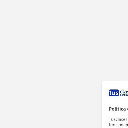
Política
Tusclases
funcionami