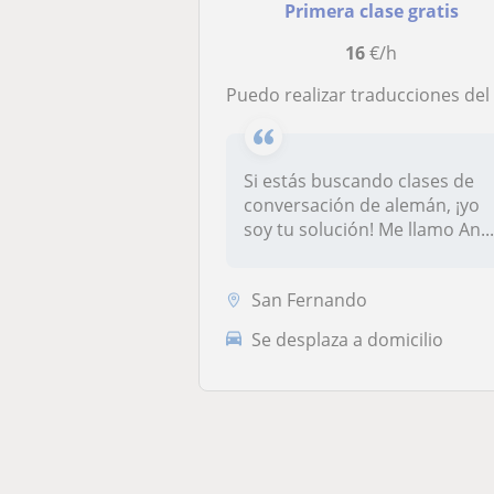
Primera clase gratis
16
€/h
Puedo realizar traducciones del alemán al castellano y viceversa, hablo ambos idiomas a nivel nativ
Si estás buscando clases de
conversación de alemán, ¡yo
soy tu solución! Me llamo An..
San Fernando
Se desplaza a domicilio