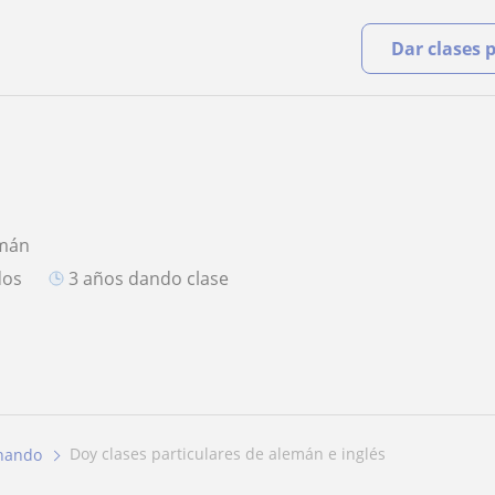
Dar clases 
emán
dos
3 años dando clase
doy clases particulares de alemán e inglés
nando