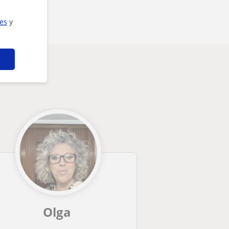
ies
y
Olga