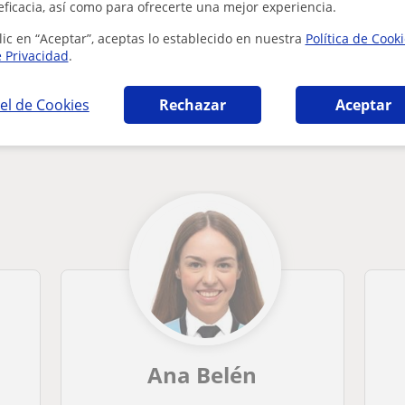
¿Hay algún error en este perfil?
Cuéntanos
eficacia, así como para ofrecerte una mejor experiencia.
lic en “Aceptar”, aceptas lo establecido en nuestra
Política de Cook
e Privacidad
.
el de Cookies
Rechazar
Aceptar
n en San Fernando que pueden interesarte
Ana Belén