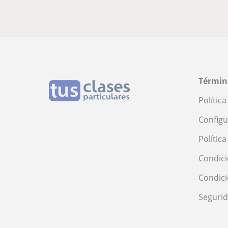
Términ
Polític
Configu
Polític
Condici
Condic
Seguri