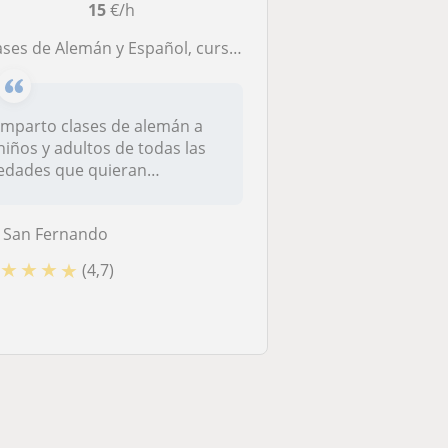
15
€/h
ses de Alemán y Español, cursos intensivos , preparación de exámenes
Imparto clases de alemán a
niños y adultos de todas las
edades que quieran
preparar...
San Fernando
★
★
★
★
(4,7)