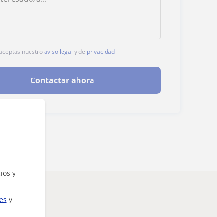
, aceptas nuestro
aviso legal
y de
privacidad
Contactar ahora
ios y
ies
y