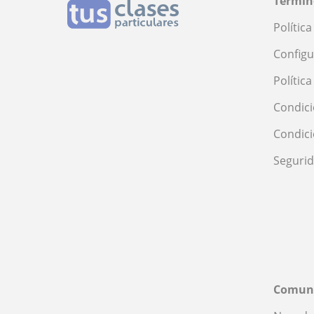
Términ
Polític
Configu
Polític
Condici
Condic
Seguri
Comun