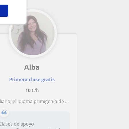
Alba
Primera clase gratis
10
€/h
, el idioma primigenio de nuestra tierra. Clases amenas, divertidas y provechosas para aprender italiano para españoles.
Clases de apoyo