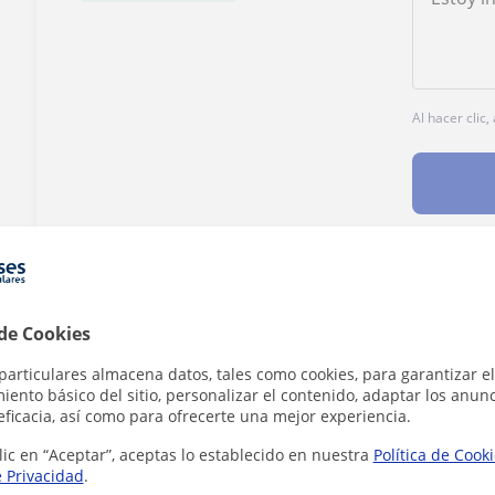
Al hacer clic
¿Hay algún error en este perfil?
Cuéntanos
 de Cookies
particulares almacena datos, tales como cookies, para garantizar el
ento básico del sitio, personalizar el contenido, adaptar los anunc
eficacia, así como para ofrecerte una mejor experiencia.
no en San Fernando que pueden interesarte
lic en “Aceptar”, aceptas lo establecido en nuestra
Política de Cook
e Privacidad
.