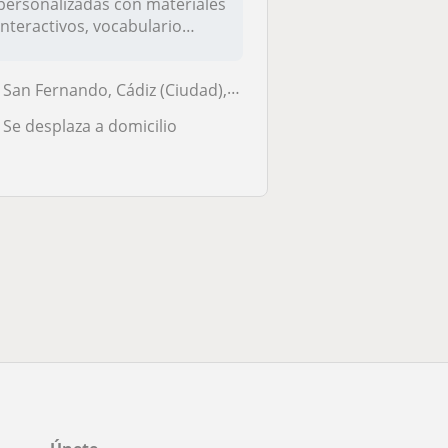
personalizadas con materiales
interactivos, vocabulario
español a it...
San Fernando, Cádiz (Ciudad), El Puerto de Santa María, Puerto Real
Se desplaza a domicilio