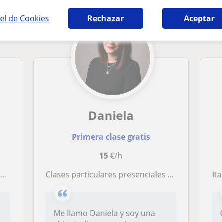
el de Cookies
Rechazar
Aceptar
Daniela
Primera clase gratis
15
€/h
a
Clases particulares presenciales (Madrid) y online (toda España) de Italiano - cualquier nivel
Italiano
Me llamo Daniela y soy una