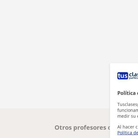
Política
Tusclases
funcionami
medir su 
Otros profesores de Italia
Al hacer c
Política d