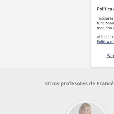
Política
Tusclases
funcionami
medir su 
Al hacer c
Política d
Pan
Otros profesores de Franc