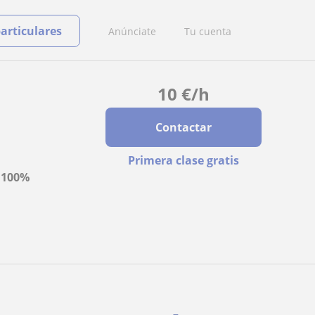
particulares
Anúnciate
Tu cuenta
10
€
/h
Contactar
Primera clase gratis
a
100%