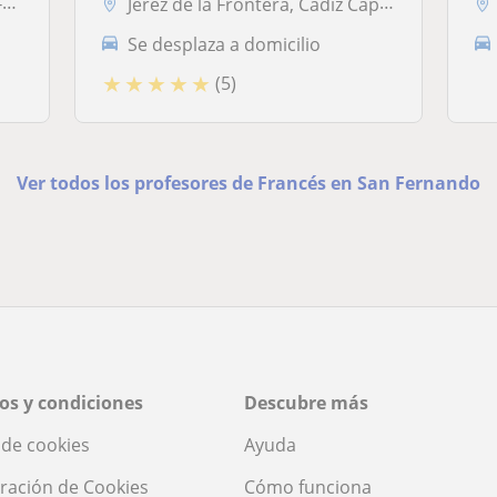
o
Jerez de la Frontera, Cádiz Capital, El Cuervo de Sevilla, El Puerto d...
Se desplaza a domicilio
★
★
★
★
★
(5)
Ver todos los profesores de Francés en San Fernando
os y condiciones
Descubre más
a de cookies
Ayuda
ración de Cookies
Cómo funciona