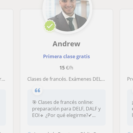
Andrew
Primera clase gratis
15
€/h
és
Clases de francés. Exámenes DELF B1-B2 y DALF C1
Pr
🎯 Clases de francés online:
preparación para DELF, DALF y
EOI🔹 ¿Por qué elegirme?✔...