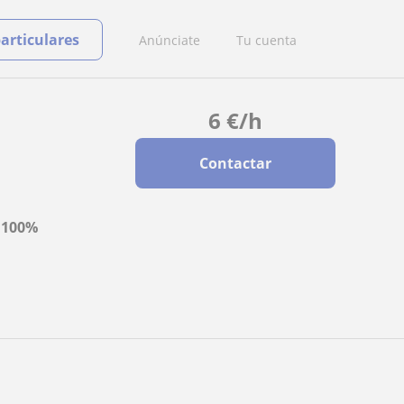
particulares
Anúnciate
Tu cuenta
6
€
/h
Contactar
a
100%