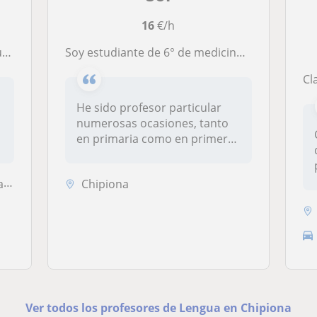
16
€/h
s.
Soy estudiante de 6° de medicina. Doy clases particulares a primaria todos los cursos y 1° y 2° de ESO
C
He sido profesor particular
numerosas ocasiones, tanto
en primaria como en primero
y...
..
Chipiona
Ver todos los profesores de Lengua en Chipiona