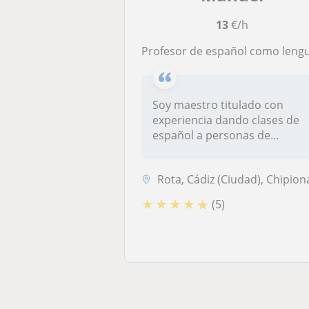
13
€/h
Profesor de español como lengua extranjera, titulado como maestro, doy clases a niños y adultos. Clases online y presenciale
Soy maestro titulado con
experiencia dando clases de
español a personas de
diferente...
Rota, Cádiz (Ciudad), Chipiona, El Puerto de Santa María, Jerez de la .
★
★
★
★
★
(5)