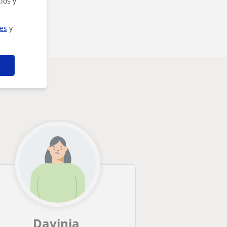
ios y
ies
y
Davinia