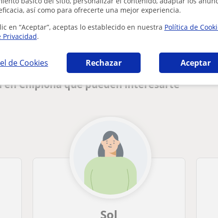
ento básico del sitio, personalizar el contenido, adaptar los anunc
eficacia, así como para ofrecerte una mejor experiencia.
¿Hay algún error en este perfil?
Cuéntanos
lic en “Aceptar”, aceptas lo establecido en nuestra
Política de Cook
e Privacidad
.
el de Cookies
Rechazar
Aceptar
a en Chipiona que pueden interesarte
Sol