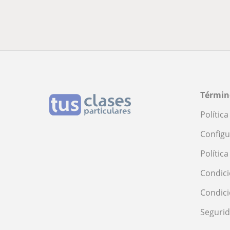
Términ
Polític
Configu
Polític
Condici
Condic
Seguri