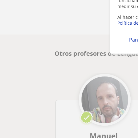
funcionami
medir su 
Al hacer c
Política d
Pan
Otros profesores de Lengu
Manuel