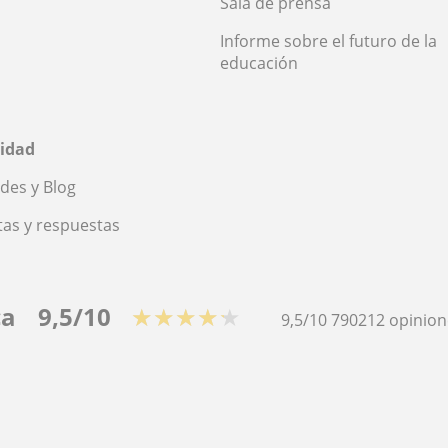
Sala de prensa
Informe sobre el futuro de la
educación
idad
des y Blog
as y respuestas
ca
9,5/10
★★★★★
9,5/10
790212
opinion