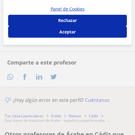
Panel de Cookies
Al hacer clic, aceptas nuestro
aviso legal
y de
privacidad
Rechazar
Contactar ahora
Aceptar
Comparte a este profesor
¿Hay algún error en este perfil?
Cuéntanos
Tus clases particulares
Árabe
Nativos
Cádiz
doy clases de traductor de árabe - español y español-arabe. ...
Otros profesores de Árabe en Cádiz que